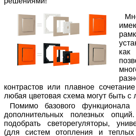
решениями!
Мн
име
ра
уст
как
по
мно
разн
контрастов или плавное сочетани
любая цветовая схема могут быть с 
Помимо базового функционала 
дополнительных полезных опци
подобрать светорегуляторы, унив
(для систем отопления и теплых 