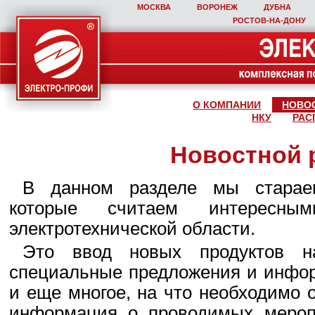
МОСКВА
ВОРОНЕЖ
ДУБНА
РОСТОВ‑НА‑ДОНУ
О КОМПАНИИ
НОВО
НКУ
РАС
Новостной 
В данном разделе мы стараем
которые считаем интересны
электротехнической области.
Это ввод новых продуктов н
специальные предложения и инфор
и еще многое, на что необходимо 
информация о проводимых мероп