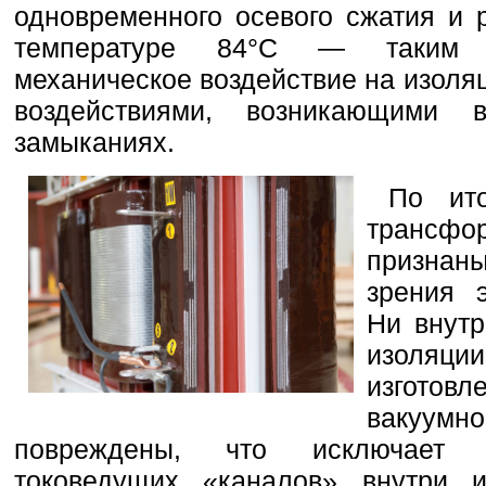
одновременного осевого сжатия и 
температуре 84°C — таким о
механическое воздействие на изоля
воздействиями, возникающими 
замыканиях.
По ито
трансф
признан
зрения э
Ни внутр
изоляци
изгото
вакуум
повреждены, что исключает в
токоведущих «каналов» внутри и