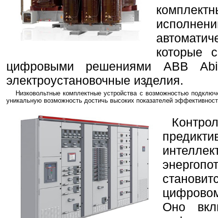
комплектн
исполнен
автомати
которые с
цифровыми решениями ABB Abil
электроустановочные изделия.
Низковольтные комплектные устройства с возможностью подклю
уникальную возможность достичь высоких показателей эффективности
Контро
преди
интелл
энерго
станови
цифровом
Оно вкл