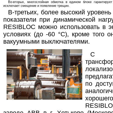
Во-вторых, многослойная обмотка в едином блоке гарантируе
исключает смещение и появление трещин.
В-третьих, более высокий уровень
показатели при динамической нагр
RESIBLOC можно использовать в э
условиях (до -60 °C), кроме того 
вакуумными выключателями.
С н
транс
локализо
предлага
по дост
аналог
хорошег
RESIBL
заводе ABB в г. Хотьково (Москов