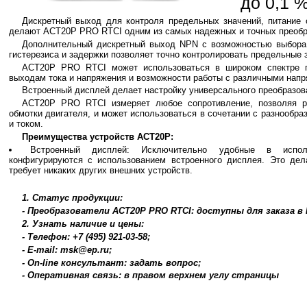
до 0,1 %
Дискретный выход для контроля предельных значений, питание
делают ACT20P PRO RTCI одним из самых надежных и точных преобра
Дополнительный дискретный выход NPN с возможностью выбора 
гистерезиса и задержки позволяет точно контролировать предельные 
ACT20P PRO RTCI может использоваться в широком спектре п
выходам тока и напряжения и возможности работы с различными нап
Встроенный дисплей делает настройку универсального преобразо
ACT20P PRO RTCI измеряет любое сопротивление, позволяя р
обмотки двигателя, и может использоваться в сочетании с разнообра
и током.
Преимущества устройств ACT20P:
Встроенный дисплей: Исключительно удобные в исполь
конфигурируются с использованием встроенного дисплея. Это дела
требует никаких других внешних устройств.
1. Статус продукции:
- Преобразователи ACT20P PRO RTCI: доступны для заказа в
2. Узнать наличие и цены:
- Телефон: +7 (495) 921-03-58;
- E-mail: msk@ep.ru;
- On-line консультант: задать вопрос;
- Оперативная связь: в правом верхнем углу страницы