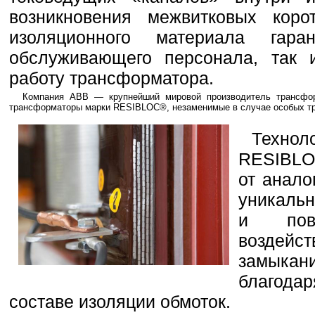
возникновения межвитковых коро
изоляционного материала гара
обслуживающего персонала, так 
работу трансформатора.
Компания ABB — крупнейший мировой производитель трансфор
трансформаторы марки RESIBLOC®, незаменимые в случае особых тре
Техно
RESIBLO
от анало
уникаль
и пов
воздей
замыкан
благод
составе изоляции обмоток.