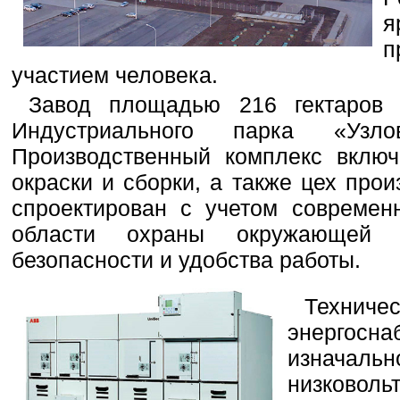
я
п
участием человека.
Завод площадью 216 гектаров 
Индустриального парка «Узло
Производственный комплекс включ
окраски и сборки, а также цех про
спроектирован с учетом совреме
области охраны окружающей с
безопасности и удобства работы.
Техни
энергос
изначал
низков