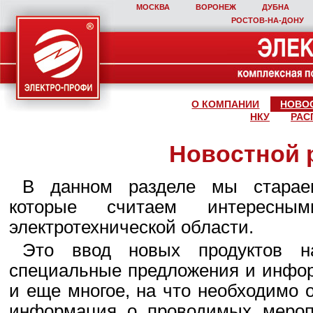
МОСКВА
ВОРОНЕЖ
ДУБНА
РОСТОВ‑НА‑ДОНУ
О КОМПАНИИ
НОВО
НКУ
РАС
Новостной 
В данном разделе мы стараем
которые считаем интересны
электротехнической области.
Это ввод новых продуктов н
специальные предложения и инфор
и еще многое, на что необходимо 
информация о проводимых мероп