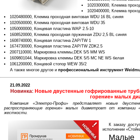
1020300000, Клемма прохо
1020400000, Клемма прохо
1020480000, Клемма проходная винтовая WDU 16 BL синяя
1020500000, Клемма проходная винтовая WDU 35
1050000000, Концевая пластина WAP 2.5-10
1608520000, Клемма проходная пружинная ZDU 2,5 BL синяя
1608740000, Концевая пластина ZAP/TW 1
1674730000, Концевая пластина ZAP/TW ZDK2.5
2007110000, Маркировка клеммы,DEK 5/5 MM WS
1609801044, Маркировка клеммы DEK 5/5 MC NE WS белая
1061200000, Концевой стопор WEW 35/2
А также многое другое и
профессиональный инструмент Weidmul
21.09.2022
Новинка:
Новые двустенные гофрированные трубы
горение» малых ди
Компания «Электро-Профи» представляет новые двуст
распространяющие горение» малых диаметровт от компании 
жесткости.
К заказу дост
исполнении «Стойк
Малые 