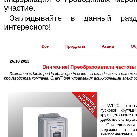
участие.
Заглядывайте в данный разд
интересного!
Все
Продукты
Акции
Об
26.10.2022
Внимание!
Преобразователи частоты 
Компания «Электро-Профи» предлагает со склада новые высок
производства компании CHINT для управления асинхронными электр
NVF2G - это в
пусковой крутящ
крутящего момента)
удобство эксплуат
Они способны 
надежны в раб
энергоснабжения.