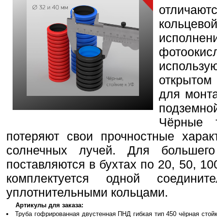
отличают
кольцево
испол
фотооки
использ
открытом
для монт
подземно
Чёрные 
потеряют свои прочностные харак
солнечных лучей. Для большег
поставляются в бухтах по 20, 50, 10
комплектуется одной соедини
уплотнительными кольцами.
Артикулы для заказа:
Труба гофрированная двустенная ПНД гибкая тип 450 чёрная стой