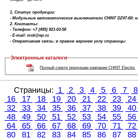
1. Статус продукции:
- Модульные автоматические выключатели CHINT DZ47-60: н
2. Контакты:
- Телефон: +7 (495) 921-03-58
- E-mail: msk@ep.ru
- Оперативная связь: в правом верхнем углу страницы
Электронные каталоги
Полный спектр продукции компании CHINT Electric
Страницы:
1
2
3
4
5
6
7
16
17
18
19
20
21
22
23
2
32
33
34
35
36
37
38
39
4
48
49
50
51
52
53
54
55
5
64
65
66
67
68
69
70
71
7
80
81
82
83
84
85
86
87
8