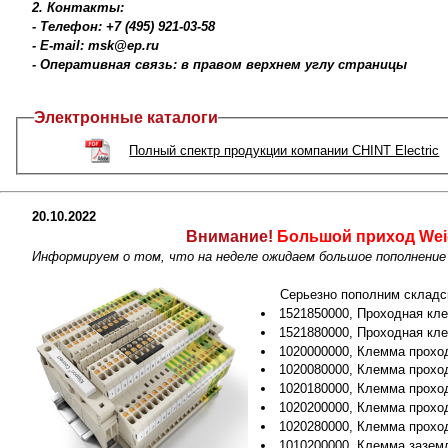
2. Контакты:
- Телефон: +7 (495) 921-03-58
- E-mail: msk@ep.ru
- Оперативная связь: в правом верхнем углу страницы
Электронные каталоги
Полный спектр продукции компании CHINT Electric
20.10.2022
Внимание!
Большой приход Weid
Информируем о том, что на неделе ожидаем большое пополнение с
Серьезно пополним складск
1521850000, Проходная кл
1521880000, Проходная кл
1020000000, Клемма прохо
1020080000, Клемма прохо
1020180000, Клемма прохо
1020200000, Клемма прохо
1020280000, Клемма прохо
1010200000, Клемма зазем