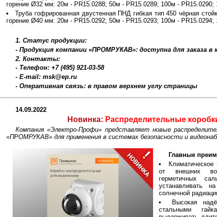
горение Ø32 мм: 20м - PR15.0288; 50м - PR15.0289; 100м - PR15.0290;
Труба гофрированная двустенная ПНД гибкая тип 450 чёрная стой
горение Ø40 мм: 20м - PR15.0292; 50м - PR15.0293; 100м - PR15.0294;
1. Статус продукции:
- Продукция компании «ПРОМРУКАВ»: доступна для заказа в
2. Контакты:
- Телефон: +7 (495) 921-03-58
- E-mail: msk@ep.ru
- Оперативная связь: в правом верхнем углу страницы
14.09.2022
Новинка:
Распределительные коробки
Компания «Электро-Профи» представляет новые распределите
«ПРОМРУКАВ» для применения в системах безопасности и видеонаб
Главные преим
Климатическое 
от внешних воз
герметичных са
устанавливать н
солнечной радиаци
Высокая над
стальными гай
выдерживать длите