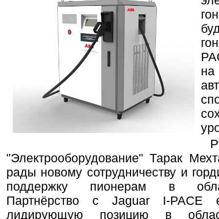
эл
го
бу
го
PA
на
ав
сп
со
ур
Р
"Электрооборудование" Тарак Мехт
рады новому сотрудничеству и горд
поддержку пионерам в облас
Партнёрство с Jaguar I-PACE
лидирующую позицию в облас