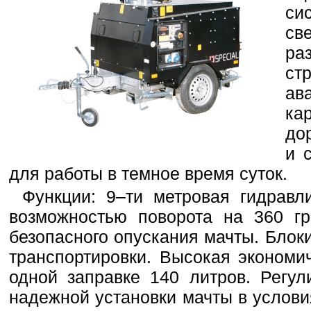
си
св
р
ст
ав
ка
дор
и 
для работы в темное время суток.
Функции: 9–ти метровая гидравл
возможностью поворота на 360 гр
безопасного опускания мачты. Блок
транспортировки. Высокая экономи
одной заправке 140 литров. Регу
надежной установки мачты в услови