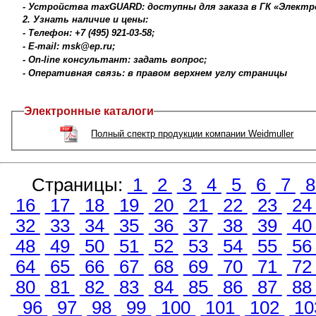
- Устройства maxGUARD: доступны для заказа в ГК «Электр
2. Узнать наличие и цены:
- Телефон: +7 (495) 921-03-58;
- E-mail: msk@ep.ru;
- On-line консультант: задать вопрос;
- Оперативная связь: в правом верхнем углу страницы
Электронные каталоги
Полный спектр продукции компании Weidmuller
Страницы:
1
2
3
4
5
6
7
16
17
18
19
20
21
22
23
2
32
33
34
35
36
37
38
39
4
48
49
50
51
52
53
54
55
5
64
65
66
67
68
69
70
71
7
80
81
82
83
84
85
86
87
8
96
97
98
99
100
101
102
10