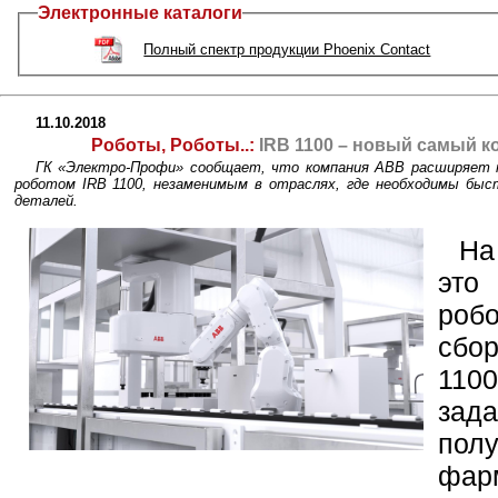
Электронные каталоги
Полный спектр продукции Phoenix Contact
11.10.2018
Роботы, Роботы..:
IRB 1100 – новый самый к
ГК «Электро-Профи» сообщает, что компания ABB расширяет 
роботом IRB 1100, незаменимым в отраслях, где необходимы быс
деталей.
На
это
робо
сбо
1100
за
полу
фар