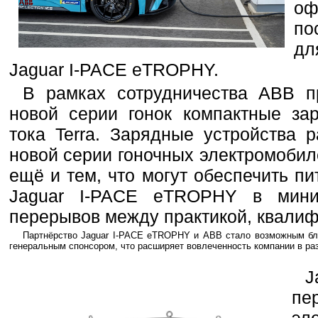
оф
по
дл
Jaguar I-PACE eTROPHY.
В рамках сотрудничества АВВ п
новой серии гонок компактные за
тока Terra. Зарядные устройства 
новой серии гоночных электромобил
ещё и тем, что могут обеспечить п
Jaguar I-PACE eTROPHY в мини
перерывов между практикой, квалиф
Партнёрство Jaguar I-PACE eTROPHY и АВВ стало возможным бла
генеральным спонсором, что расширяет вовлеченность компании в ра
J
пе