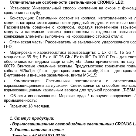
Отличительные особенности светильников CRONUS LED:
Установка: Универсальный способ крепления на скобе с фиксац
крепление на трубу;
Конструкция: Светильник состоит из корпуса, изготовленного из
меди, в котором смонтирован светодиодный модуль и винтовые кл
Рассеиватель соединен с корпусом, образуя герметичное взрыво
модуль и клеммные зажимы расположены в отдельных взрывоза
крепежные элементы выполнены из коррозионно стойкой стали;
Оптическая часть: Рассеиватель из закаленного ударопрочного бор
LED;
Маркировка и характеристики взрывозащиты: 1 Ex d IIC Т6 Gb / 
мощностью 35 Вт; 1 Ex d IIC Т5 Gb / Ex tb IIIC Ta 100 С Db – для с
обеспечивается видами защиты «d», «t». Зоны применения: по газу
60079. Винтовые клеммные зажимы. Предусмотрено транзитное подк
кабеля: М25х1,5. (2 шт. - для крепления на скобу, 3 шт. - для крепл
Внутреннее и внешнее заземление, винты М5х1,5;
Комплектация: Светильники поставляются с отверстия
взрывозащищенными заглушками. Светильники со способом монтажа
взрывозащищенным кабельным вводом для трубной проводки LT-EB
Области использования: Морские суда / плавучие сооружения 
промышленность;
Гарантия: 18 месяцев.
1. Статус продукции:
- Взрывозащищенные светодиодные светильники CRONUS LED
2. Узнать наличие и цены:
- Телефон: +7 (495) 921-03-58;