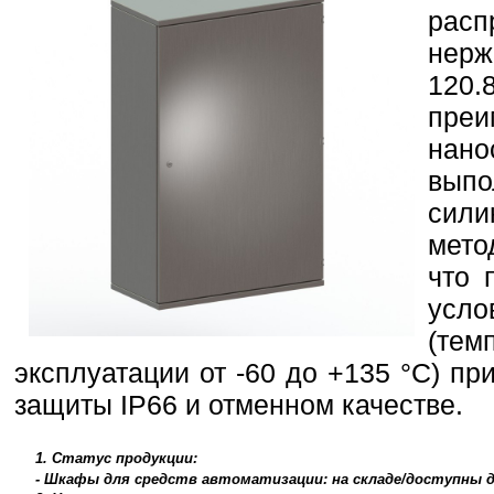
ра
нер
120.
преи
нан
вып
сили
мето
что 
усл
(те
эксплуатации от -60 до +135 °С) п
защиты IP66 и отменном качестве.
1. Статус продукции:
- Шкафы для средств автоматизации: на складе/доступны д