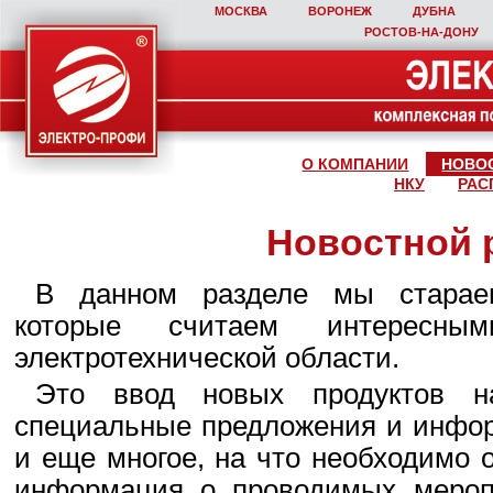
МОСКВА
ВОРОНЕЖ
ДУБНА
РОСТОВ‑НА‑ДОНУ
О КОМПАНИИ
НОВО
НКУ
РАС
Новостной 
В данном разделе мы стараем
которые считаем интересны
электротехнической области.
Это ввод новых продуктов н
специальные предложения и инфор
и еще многое, на что необходимо 
информация о проводимых мероп