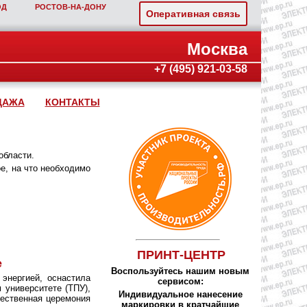
ОД
РОСТОВ‑НА‑ДОНУ
Оперативная связь
Москва
+7 (495) 921-03-58
ДАЖА
КОНТАКТЫ
области.
е, на что необходимо
ПРИНТ-ЦЕНТР
е
Воспользуйтесь нашим новым
энергией, оснастила
сервисом:
 университете (ТПУ),
Индивидуальное нанесение
жественная церемония
маркировки в кратчайшие