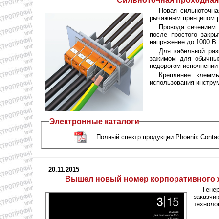
Сильноточная проходная 
Новая сильноточн
рычажным принципом р
Провода сечением 
после простого закр
напряжение до 1000 В.
Для кабельной раз
зажимом для обычных
недорогом исполнении
Крепление клемм
использования инструм
Электронные каталоги
Полный спектр продукции Phoenix Contac
20.11.2015
Вышел новый номер корпоративного жу
Гене
заказчи
техноло