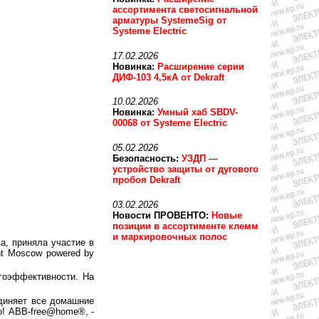
ассортимента светосигнальной
арматуры SystemeSig от
Systeme Electric
17.02.2026
Новинка:
Расширение серии
ДИФ-103 4,5кА от Dekraft
10.02.2026
Новинка:
Умный хаб SBDV-
00068 от Systeme Electric
05.02.2026
Безопасность:
УЗДП —
устройство защиты от дугового
пробоя Dekraft
03.02.2026
Новости ПРОВЕНТО:
Новые
позиции в ассортименте клемм
и маркировочных полос
а, приняла участие в
ht Moscow powered by
гоэффективности. На
диняет все домашние
о! ABB-free@home®, -