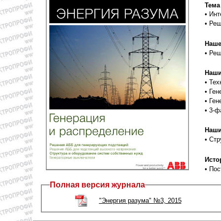
Тема
• Ин
• Ре
Наше
• Ре
Наши
• Те
• Ге
• Ге
• 3-
Наши
• Ст
Исто
• По
Полная версия журнала
"Энергия разума" №3, 2015