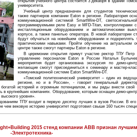
открытия учебного центра состоится 3 декабря в здании Томс
университета.
Учебный центр предназначен для студентов технически
также партнеров компании Eaton в регионе. Лаборатория ос
коммуникационной системой SmartWire-DT, светосигнальн
программируемыми реле Easy и MFD-Titan, контроллерами 
инсталляционным оборудованием и автоматическими вык
корпусе, а также панелью оператора. В новой лаборатории с
будут обучаться на новейшем оборудовании и подкреплять 
практическими навыками. Пройти обучение на актуальном о
центре также смогут партнеры Eaton в регионе.
В церемонии открытия примут участие ректор ТПУ Петр 
управлению персоналом Eaton в России Наталья Булычев
мероприятия будет организована экскурсия по демо-цент
желающие смогут присоединиться к семинару и мастер-клас
коммуникационной системе Eaton SmartWire-DT.
«Томский политехнический университет – один из ведущи
регионе, но и в России», - говорит генеральный директ
 богатой историей и огромным потенциалом, и мы рады внести свой 
ь в крупнейших компаниях. Оборудование, которым оснащен демо-центр
 высокого уровня».
ованиям ТПУ входит в первую десятку лучших в вузов России. В его 
ее чем вековую историю университет подготовил свыше 160 тысяч специ
 Light+Building 2015 стенд компании ABB признан лучши
-Электротехника-