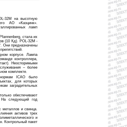
POL-32M на высотную
щего АО «Казцинк».
таллированных ламп
fannenberg, стала их
в (10 Кд). POL-32M -
°. Они предназначены
препятствий.
дном корпусе. Лампа
оманде контроллера,
такт). Неоспоримыми
бслуживания – более
ьном комплекте.
 нормам ICAO было
ъектах, для которых
икам заградительных
только обеспечивают
. На следующий год
х металлов и свинца.
лияния активов трех
полиметаллического и
н. Контрольный пакет