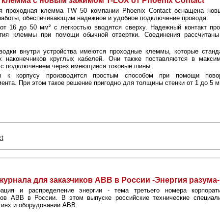
клемма с новым зажимом T-LOX от Phoenix Contact
ая проходная клемма TW 50 компании Phoenix Contact оснащена но
аботы, обеспечивающим надежное и удобное подключение провода.
от 16 до 50 мм² с легкостью вводятся сверху. Надежный контакт пр
ытия клеммы при помощи обычной отвертки. Соединения рассчитан
водки внутри устройства имеются проходные клеммы, которые станд
 наконечников круглых кабелей. Они также поставляются в макси
 с подключением через имеющиеся токовые шины.
ы к корпусу производится простым способом при помощи повор
ента. При этом такое решение пригодно для толщины стенки от 1 до 5 м
t
рнала для заказчиков АВВ в России -Энергия разума-
рация и распределение энергии - тема третьего номера корпорат
ков АВВ в России. В этом выпуске российские технические специал
гиях и оборудовании АВВ.