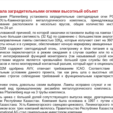
вала заградительными огнями высотный объект
ания Pfannenberg установила заградительные светодиодные огни 
Усть-Каменогорского металлургического комплекса, принадлежа
ование расположили в несколько ярусов, общее количество инс
ло 24 шт.
ловажной причиной, по которой заказчики остановили выбор на лампах P
льно большая светимость (32 Кд) по сравнению с большинством аналого
направленные лампы светимостью 32Кд, которые излучают свет на 360
оты ночью и в сумерках, обеспечивают ночную маркировку авиационных 
32M содержит светодиодный огонь, электронику и блок питания в о
тически переключается в режим ожидания в случае ошибки или по к
т интегрированной функцией мониторинга (так называемый сухой кон
нствами модели является чрезвычайно большой срок службы без о
часов и легко монтируемый контактный разъем, который идет в опционал
-32M одобрена AVV, отвечает требованиям ICAO. Соответствие
ельным условием данного проекта, так как речь шла о высотных об
димо строгое соблюдение требований к функциональным характерист
зчики очень довольны своим выбором. Лампы исправно служат и не 
шний вид промышленному ансамблю металлургического комплекса
ва Pfannenberg еще на 3 трубы комплекса.
ль цинка с большой долей сопутствующего выпуска меди, драгоценны
и Республики Казахстан. Компания была основана в 1997 г. путем с
азахстана: Усть-Каменогорского свинцово-цинкового, Лениногорского 
иком всех трех компаний являлось Правительство Республики Казахста
ernational AG стал генеральным инвестором компании.