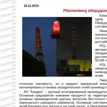
19.11.2015
Pfannenberg оборудо
Комп
трубу 
Оборуд
состави
Нема
значите
это все
для раб
POL-
автома
обладае
достои
50.000 
POL
обязат
необхо
огней.
Зака
отличную светимость, но и придают прекрасный вне
запланирована установка заградительных огней производст
АО "Казцинк" – крупный интегрированный производите
Основные предприятия компании находятся на территори
основных производителей цветных металлов Восточного К
Зыряновского свинцового комбинатов. Основным собственн
акций Казцинка был продан в частный сектор, и GlencoreInt