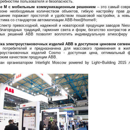
требностям пользователя и безопасность.
ome M c мобильным коммуникационным решением
– это самый совр
не необходимым количеством объектов, гибкую настройку прав д
шение поражает простотой и удобством пошаговой настройки, а нов
местима со стандартом автоматизации ABB-free@home®;
спектр превосходной, надежной и новаторской продукции заводов Niess
ть благородных традиций, гармония света и форм, богатство контрастов 
чных решений ABB позволят воплотить индивидуальную атмосферу
ка электроустановочных изделий ABB в доступном ценовом сегме
х потребителей и предназначена для массового применения в жи
троустановочных изделий Cosmo - доступная цена, оптимальный ф
оким качеством продукции ABB.
 организатором Interlight Moscow powered by Light+Building 2015