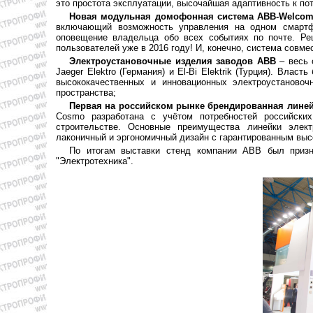
это простота эксплуатации, высочайшая адаптивность к по
Новая модульная домофонная система ABB-Welc
включающий возможность управления на одном смартфо
оповещение владельца обо всех событиях по почте. Ре
пользователей уже в 2016 году! И, конечно, система сов
Электроустановочные изделия заводов ABB
– весь 
Jaeger Elektro (Германия) и El-Bi Elektrik (Турция). Влас
высококачественных и инновационных электроустаново
пространства;
Первая на российском рынке брендированная линей
Cosmo разработана с учётом потребностей российски
строительстве. Основные преимущества линейки элек
лаконичный и эргономичный дизайн с гарантированным выс
По итогам выставки стенд компании ABB был признан
"Электротехника".