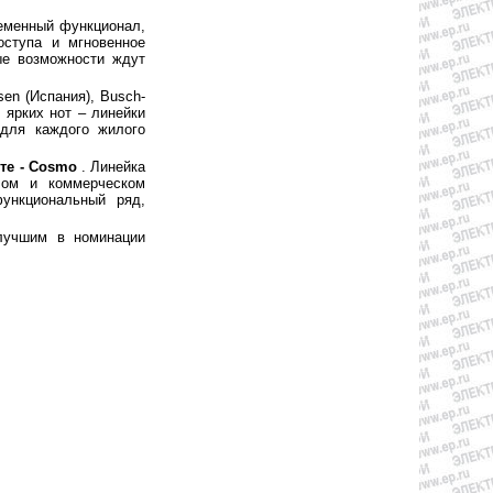
еменный функционал,
оступа и мгновенное
ые возможности ждут
en (Испания), Busch-
и ярких нот – линейки
 для каждого жилого
нте - Cosmo
. Линейка
лом и коммерческом
ункциональный ряд,
 лучшим в номинации