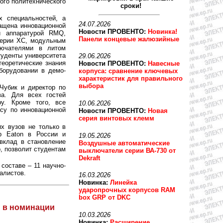
кого политехнического
сроки!
х специальностей, а
24.07.2026
нащена инновационной
Новости ПРОВЕНТО:
Новинка!
ой аппаратурой RMQ,
Панели концевые жалюзийные
серии XC, модульным
лючателями в литом
туденты университета
29.06.2026
теоретические знания
Новости ПРОВЕНТО:
Навесные
борудовании в демо-
корпуса: сравнение ключевых
характеристик для правильного
выбора
Чубик и директор по
а. Для всех гостей
ру. Кроме того, все
10.06.2026
су по инновационной
Новости ПРОВЕНТО:
Новая
серия винтовых клемм
х вузов не только в
ор Eaton в России и
19.05.2026
вклад в становление
Воздушные автоматические
, позволит студентам
выключатели серии ВА-730 от
Dekraft
составе – 11 научно-
алистов.
16.03.2026
Новинка:
Линейка
ударопрочных корпусов RAM
box GRP от DKC
м в номинации
10.03.2026
Новинка:
Расширение