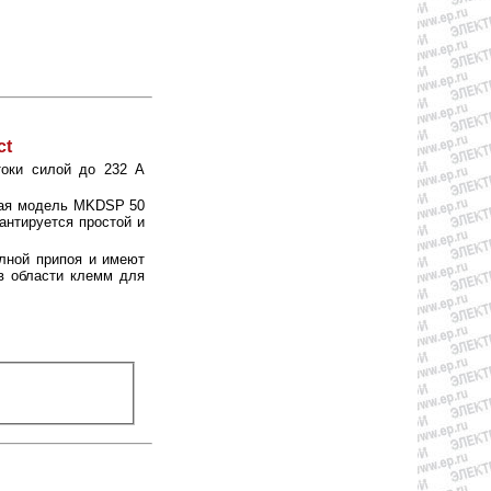
ct
токи силой до 232 A
шая модель MKDSP 50
антируется простой и
олной припоя и имеют
 в области клемм для