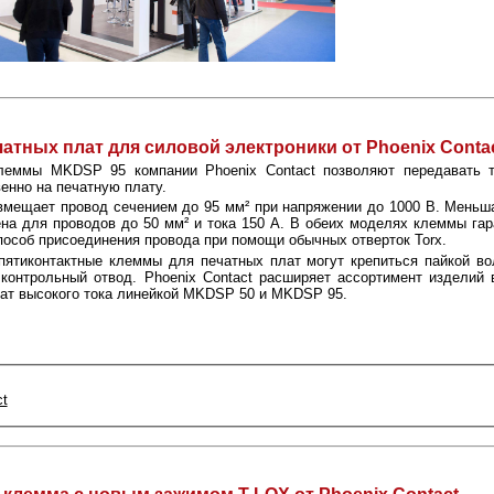
тных плат для силовой электроники от Phoenix Conta
леммы MKDSP 95 компании Phoenix Contact позволяют передавать 
енно на печатную плату.
вмещает провод сечением до 95 мм² при напряжении до 1000 В. Мень
на для проводов до 50 мм² и тока 150 A. В обеих моделях клеммы гар
особ присоединения провода при помощи обычных отверток Torx.
пятиконтактные клеммы для печатных плат могут крепиться пайкой в
 контрольный отвод. Phoenix Contact расширяет ассортимент изделий
ат высокого тока линейкой MKDSP 50 и MKDSP 95.
t