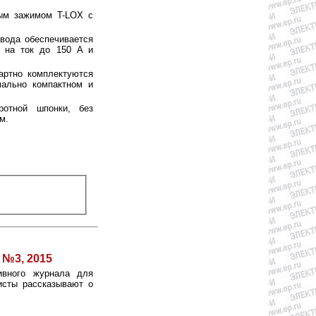
вым зажимом T-LOX с
овода обеспечивается
ы на ток до 150 A и
артно комплектуются
мально компактном и
отной шпонки, без
м.
 №3, 2015
ивного журнала для
исты рассказывают о