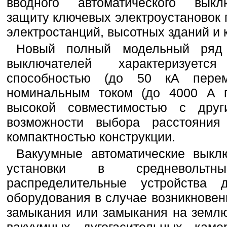
вводного автоматического выкл
защиту ключевых электроустановок
электростанций, высотных зданий и 
Новый полный модельный ряд 
выключателей характеризует
способностью (до 50 кА пере
номинальным током (до 4000 А п
высокой совместимостью с друг
возможности выбора расстояни
компактностью конструкции.
Вакуумные автоматические выкл
установки в средневольт
распределительные устройства
оборудования в случае возникновени
замыкания или замыкания на землю
вакуумных дугогасительных кам