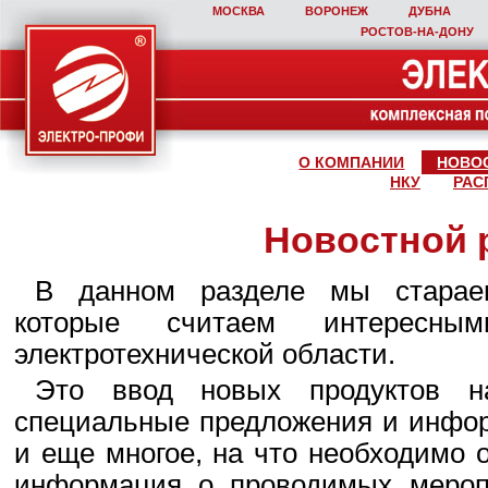
МОСКВА
ВОРОНЕЖ
ДУБНА
РОСТОВ‑НА‑ДОНУ
О КОМПАНИИ
НОВО
НКУ
РАС
Новостной 
В данном разделе мы стараем
которые считаем интересны
электротехнической области.
Это ввод новых продуктов н
специальные предложения и инфор
и еще многое, на что необходимо 
информация о проводимых мероп