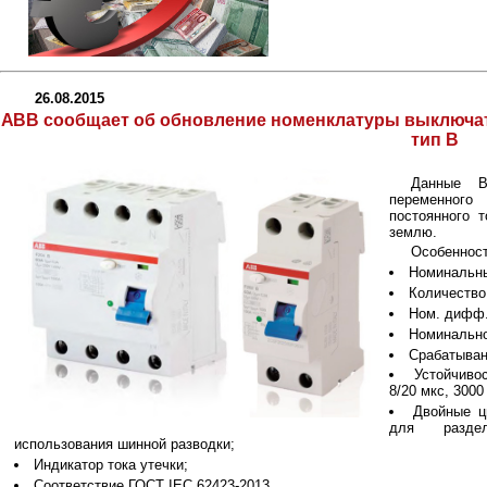
26.08.2015
ABB сообщает об обновление номенклатуры выключат
тип В
Данные В
переменного
постоянного т
землю.
Особенност
Номинальны
Количество
Ном. дифф. 
Номинально
Срабатывани
Устойчиво
8/20 мкс, 3000
Двойные ц
для разде
использования шинной разводки;
Индикатор тока утечки;
Соответствие ГОСТ IEC 62423-2013.