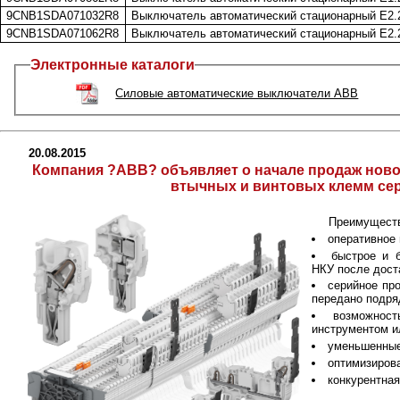
9CNB1SDA071032R8
Выключатель автоматический стационарный E2.
9CNB1SDA071062R8
Выключатель автоматический стационарный E2.
Электронные каталоги
Силовые автоматические выключатели АВВ
20.08.2015
Компания ?ABB? объявляет о начале продаж ново
втычных и винтовых клемм се
Преимуществ
оперативное 
быстрое и 
НКУ после дост
серийное пр
передано подря
возможнос
инструментом и
уменьшенные
оптимизиров
конкурентная