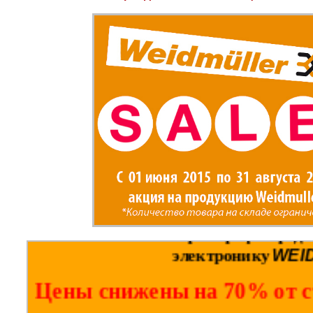
Компания Электро-Профи продо
WEI
электронику
Цены снижены на 70% от 
Акция продлится до 31