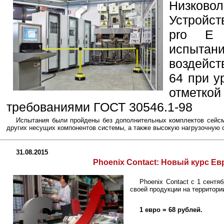
Низков
Устройс
pro E 
испыта
воздейст
64 при у
отметко
требованиями ГОСТ 30546.1-98
Испытания были пройдены без дополнительных комплектов сейсмо
других несущих компонентов системы, а также высокую нагрузочную с
31.08.2015
Phoenix Contact: Новый курс Евр
Phoenix Contact‬ с 1 сент
своей продукции на территори
1 евро = 68 рублей.