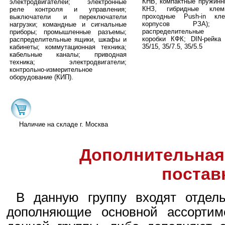
КНВ, компактные пружин
электродвигателей; электронные
КНЗ, гибридные кле
реле контроля и управления;
проходные Push-in к
выключатели и переключатели
корпусов РЗА); 
нагрузки; командные и сигнальные
распределительные 
приборы; промышленные разъемы;
коробки КФК; DIN-рейка
распределительные ящики, шкафы и
35/15, 35/7.5, 35/5.5
кабинеты; коммутационная техника;
кабельные каналы; приводная
техника; электродвигатели;
контрольно-измерительное
оборудование (КИП).
Наличие на складе г. Москва
Дополнительная
постав
В данную группу входят отдел
дополняющие основной ассортиме