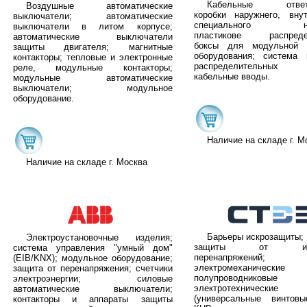
Кабельные ответв
Воздушные автоматические
коробки наружнего, вну
выключатели; автоматические
специального назн
выключатели в литом корпусе;
пластикове распреде
автоматические выключатели
боксы для модульной 
защиты двигателя; магнитные
оборудования; система
контакторы; тепловые и электронные
распределительных к
реле, модульные контакторы;
кабельные вводы.
модульные автоматические
выключатели; модульное
оборудование.
Наличие на складе г. М
Наличие на складе г. Москва
Барьеры искрозащиты; 
Электроустановочные изделия;
защиты от импу
система управления "умный дом"
перенапряжений;
(EIB/KNX); модульное оборудование;
электромеханич
защита от перенапряжения; счетчики
полупроводниковы
электроэнергии; силовые
электротехнически
автоматические выключатели;
(универсальные винтов
контакторы и аппараты защиты