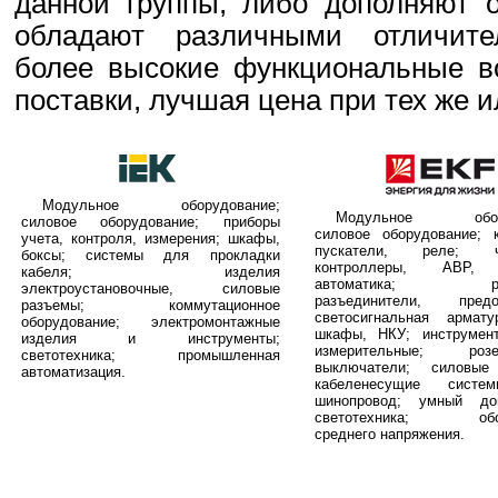
данной группы, либо дополняют о
обладают различными отличите
более высокие функциональные в
поставки, лучшая цена при тех же 
Модульное оборудование;
Модульное обору
силовое оборудование; приборы
силовое оборудование; к
учета, контроля, измерения; шкафы,
пускатели, реле; ча
боксы; системы для прокладки
контроллеры, АВР, 
кабеля; изделия
автоматика; руби
электроустановочные, силовые
разъединители, предох
разъемы; коммутационное
светосигнальная армат
оборудование; электромонтажные
шкафы, НКУ; инструмен
изделия и инструменты;
измерительные; ро
светотехника; промышленная
выключатели; силовые
автоматизация.
кабеленесущие систе
шинопровод; умный д
светотехника; обор
среднего напряжения.