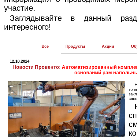
участие.
Заглядывайте в данный разд
интересного!
Все
Продукты
Акции
Об
12.10.2024
Новости Провенто:
Автоматизированный комплек
оснований рам напольн
Н
точ
зак
спос
с
с
к