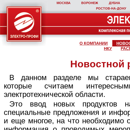
МОСКВА
ВОРОНЕЖ
ДУБНА
РОСТОВ‑НА‑ДОНУ
О КОМПАНИИ
НОВО
НКУ
РАС
Новостной 
В данном разделе мы стараем
которые считаем интересны
электротехнической области.
Это ввод новых продуктов н
специальные предложения и инфор
и еще многое, на что необходимо 
информация о проводимых мероп