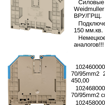
Силовые 
Weidmull
ВРУ/ГРЩ.
Подключ
150 мм.кв.
Немецкое
аналогов!!!
1024600
70/95
450,00
10246800
70/95mm2 с
10245800