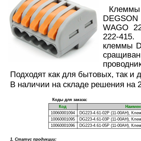
Клеммы
DEGSON 
WAGO 222
222-415
клеммы D
сращиван
проводник
Подходят как для бытовых, так и
В наличии на складе решения на 2
Коды для заказа:
Код
Наимен
10060001094
DG223-4.61-02P (11-00AH), Кле
10060001095
DG223-4.61-03P (11-00AH), Кле
10060001096
DG223-4.61-05P (11-00AH), Кле
1. Статус продукции: