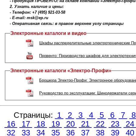
- Продукция ПРОВЕНТО: на складе компании «Электро-Профи
2. Узнать наличие и цены:
- Телефон: +7 (495) 921-03-58
- E-mail: msk@ep.ru
- Оперативная связь: в правом верхнем углу страницы
Электронные каталоги и видео
Шкафы распределительные электротехнические Пр
Провенто: Производство шкафов для электротехни
Электронные каталоги «Электро-Профи»
Брошюра Электро-Профи: Электронное оборудовани
Руководство по эксплуатации: Шинодержатели сер
Страницы:
1
2
3
4
5
6
7
16
17
18
19
20
21
22
23
2
32
33
34
35
36
37
38
39
4