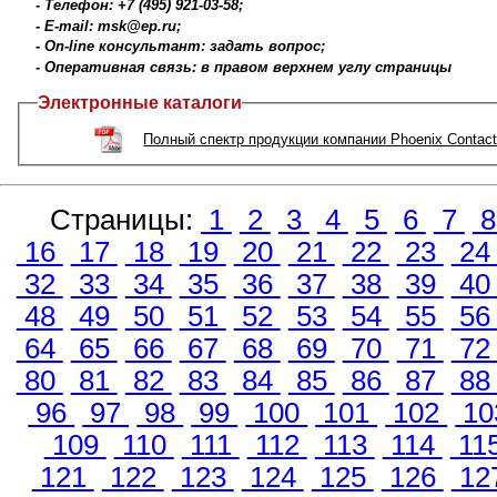
- Телефон: +7 (495) 921-03-58;
- E-mail: msk@ep.ru;
- On-line консультант: задать вопрос;
- Оперативная связь: в правом верхнем углу страницы
Электронные каталоги
Полный спектр продукции компании Phoenix Contac
Страницы:
1
2
3
4
5
6
7
16
17
18
19
20
21
22
23
2
32
33
34
35
36
37
38
39
4
48
49
50
51
52
53
54
55
5
64
65
66
67
68
69
70
71
7
80
81
82
83
84
85
86
87
8
96
97
98
99
100
101
102
10
109
110
111
112
113
114
11
121
122
123
124
125
126
12