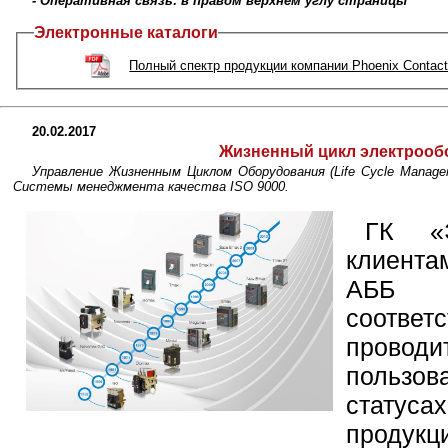
- Оперативная связь: в правом верхнем углу страницы
Электронные каталоги
Полный спектр продукции компании Phoenix Contac
20.02.2017
Жизненный цикл электрооб
Управление Жизненным Циклом Оборудования (Life Cycle Manage
Системы менеджмента качества ISO 9000.
ГК «Э
клиента
АББ с
соответ
прово
пользов
статус
проду