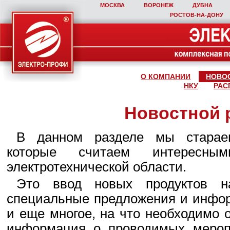
МОСКВА
ВОРОНЕЖ
ДУБНА
РОСТОВ‑НА‑ДОНУ
О КОМПАНИИ
НОВО
НКУ
РАС
Новостной 
В данном разделе мы стараем
которые считаем интересны
электротехнической области.
Это ввод новых продуктов н
специальные предложения и инфор
и еще многое, на что необходимо 
информация о проводимых мероп