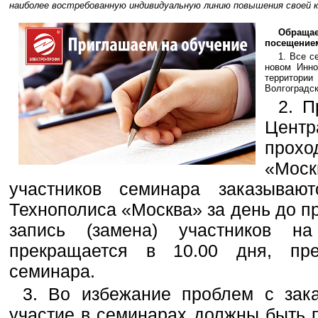
наиболее востребованную индивидуальную линию повышения своей к
Обраща
посещение
1. Все с
новом Инно
территори
Волгоградски
2. П
Цент
прох
«Мо
участников семинара заказываю
Технополиса «Москва» за день до п
запись (замена) участников 
прекращается в 10.00 дня, пр
семинара.
3. Во избежание проблем с зака
участие в семинарах должны быть 