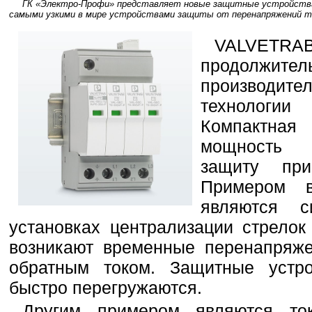
ГК «Электро-Профи» представляет новые защитные устройства
самыми узкими в мире устройствами защиты от перенапряжений тип
VALVETR
продолжит
производи
технологи
Компактная
мощность 
защиту при
Примером в
являются с
установках централизации стрелок
возникают временные перенапряже
обратным током. Защитные устро
быстро перегружаются.
Другим примером являются ток