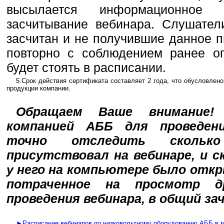
высылается информационное 
засчитывание вебинара. Слушател
засчитан и не получившие данное п
повторно с соблюдением ранее оп
будет стоять в расписании.
5.Срок действия сертификата составляет 2 года, что обусловлен
продукции компании.
Обращаем Ваше внимание! 
компанией АББ для проведени
точно отследить скольк
присутствовал на вебинаре, и с
у него на компьютере было откр
потраченное на просмотр д
проведения вебинара, в общий за
►Расписание вебинаров по низковольтному оборудованию AББ в м