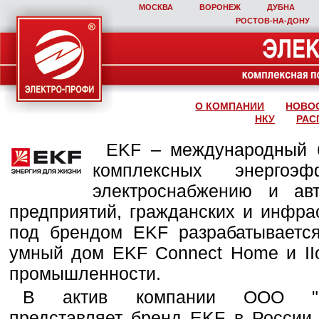
МОСКВА
ВОРОНЕЖ
ДУБНА
РОСТОВ‑НА‑ДОНУ
О КОМПАНИИ
НОВО
НКУ
РАС
EKF – международный б
комплексных энергоэ
электроснабжению и ав
предприятий, гражданских и инфра
под брендом EKF разрабатывается
умный дом EKF Connect Home и IIo
промышленности.
В актив компании ООО "Эле
представляет бренд EKF в России,