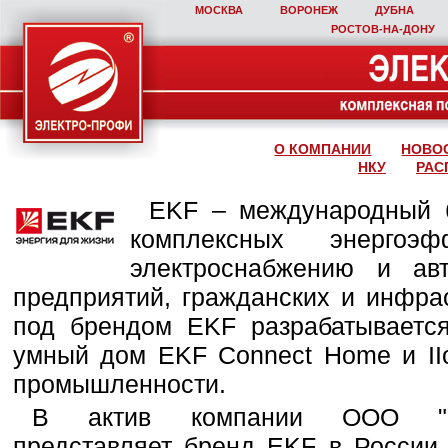
МОСКВА
ВОРОНЕЖ
ДУБНА
РОСТОВ‑НА‑ДОНУ
О КОМПАНИИ
НОВО
НКУ
РАС
EKF – международный б
комплексных энергоэ
электроснабжению и ав
предприятий, гражданских и инфра
под брендом EKF разрабатывается
умный дом EKF Connect Home и IIo
промышленности.
В актив компании ООО "Эле
представляет бренд EKF в России,