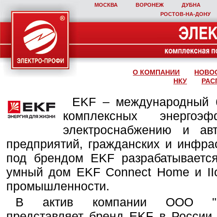
МОСКВА
ВОРОНЕЖ
ДУБНА
РОСТОВ‑НА‑ДОНУ
О КОМПАНИИ
НОВО
НКУ
РАС
EKF – международный б
комплексных энергоэ
электроснабжению и ав
предприятий, гражданских и инфра
под брендом EKF разрабатывается
умный дом EKF Connect Home и IIo
промышленности.
В актив компании ООО "Эле
представляет бренд EKF в России,