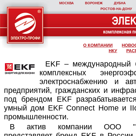
МОСКВА
ВОРОНЕЖ
ДУБНА
РОСТОВ‑НА‑ДОНУ
О КОМПАНИИ
НОВО
НКУ
РАС
EKF – международный б
комплексных энергоэ
электроснабжению и ав
предприятий, гражданских и инфра
под брендом EKF разрабатывается
умный дом EKF Connect Home и IIo
промышленности.
В актив компании ООО "Эле
представляет бренд EKF в России,