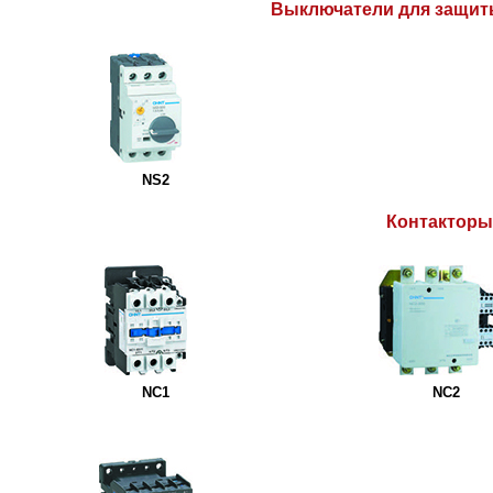
Выключатели для защит
NS2
Контактор
NC1
NC2