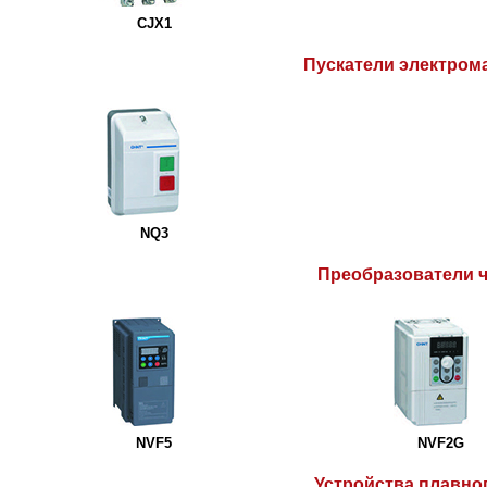
CJX1
Пускатели электром
NQ3
Преобразователи 
NVF5
NVF2G
Устройства плавно