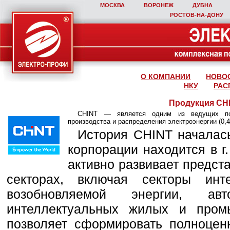
МОСКВА
ВОРОНЕЖ
ДУБНА
РОСТОВ‑НА‑ДОНУ
О КОМПАНИИ
НОВО
НКУ
РАС
Продукция CH
CHINT — является одним из ведущих пос
производства и распределения электроэнергии (0,4 
История CHINT началась
корпорации находится в г
активно развивает предс
секторах, включая секторы инте
возобновляемой энергии, авто
интеллектуальных жилых и про
позволяет сформировать полноце