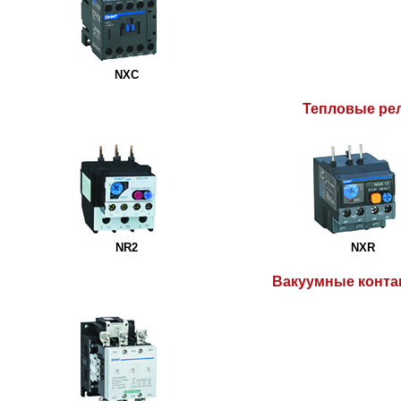
NXC
Тепловые ре
NR2
NXR
Вакуумные конта