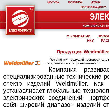
МОСКВА
ВОРОНЕЖ
ДУБНА
РОСТОВ‑НА‑ДОНУ
О КОМПАНИИ
НОВО
НКУ
РАС
Продукция Weidmüller 
«Weidmüller» - ведущий производитель 
электротехнической промышленности.
Компания развива
специализированные технические 
спектр изделий Weidmüller. Как
устанавливает глобальные технолог
электрических соединений. Портф
себя широкий диапазон изделий о