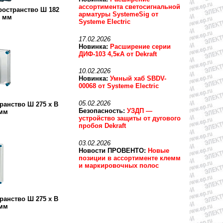
ассортимента светосигнальной
ространство Ш 182
арматуры SystemeSig от
5 мм
Systeme Electric
17.02.2026
Новинка:
Расширение серии
ДИФ-103 4,5кА от Dekraft
10.02.2026
Новинка:
Умный хаб SBDV-
00068 от Systeme Electric
05.02.2026
ранство Ш 275 x В
Безопасность:
УЗДП —
 мм
устройство защиты от дугового
пробоя Dekraft
03.02.2026
Новости ПРОВЕНТО:
Новые
позиции в ассортименте клемм
и маркировочных полос
ранство Ш 275 x В
 мм