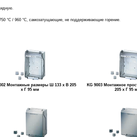
кидную.
 750 °C / 960 °C, самозатущающие, не поддерживающие горение.
002 Монтажные размеры Ш 133 x В 205
KG 9003 Монтажное прос
x Г 95 мм
205 x Г 95 