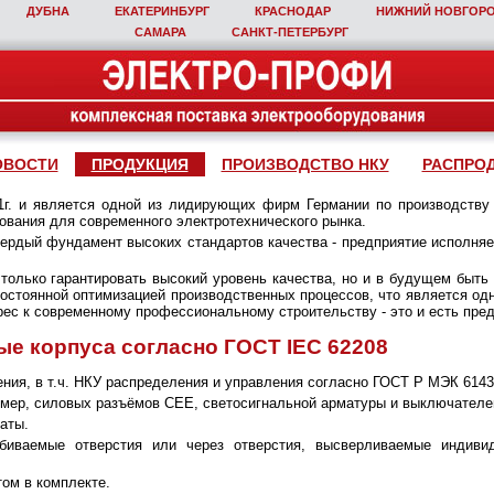
ДУБНА
ЕКАТЕРИНБУРГ
КРАСНОДАР
НИЖНИЙ НОВГОР
САМАРА
САНКТ‑ПЕТЕРБУРГ
ОВОСТИ
ПРОДУКЦИЯ
ПРОИЗВОДСТВО НКУ
РАСПРО
1г. и является одной из лидирующих фирм Германии по производству
ования для современного электротехнического рынка.
вердый фундамент высоких стандартов качества - предприятие исполняе
 только гарантировать высокий уровень качества, но и в будущем быть
 постоянной оптимизацией производственных процессов, что является о
рес к современному профессиональному строительству - это и есть пред
е корпуса согласно ГОСТ IEC 62208
ния, в т.ч. НКУ распределения и управления согласно ГОСТ Р МЭК 6143
мер, силовых разъёмов СЕЕ, светосигнальной арматуры и выключателе
аты.
биваемые отверстия или через отверстия, высверливаемые индиви
ом в комплекте.